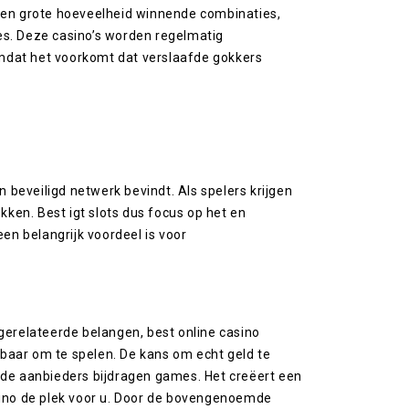
en grote hoeveelheid winnende combinaties,
es. Deze casino’s worden regelmatig
omdat het voorkomt dat verslaafde gokkers
 beveiligd netwerk bevindt. Als spelers krijgen
ken. Best igt slots dus focus op het en
n belangrijk voordeel is voor
erelateerde belangen, best online casino
baar om te spelen. De kans om echt geld te
de aanbieders bijdragen games. Het creëert een
ino de plek voor u. Door de bovengenoemde