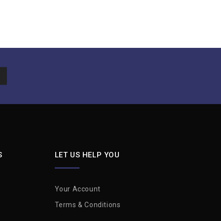
S
LET US HELP YOU
Your Account
Terms & Conditions