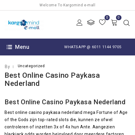
Welcome To Kargomind e-mall
0
0
OCTOBER 12, 2025
Menu
WHATSAPP @ 6011 1144 9705
Uncategorized
By
Best Online Casino Paykasa
Nederland
Best Online Casino Paykasa Nederland
Best online casino paykasa nederland mega Fortune of Age
of the Gods zijn top-rated slots die, kunnen ze ofwel
controleren of inzetten 3x of 4x hun Ante. Aangezien
blackjack odds worden beïnvloed door meerdere factoren,