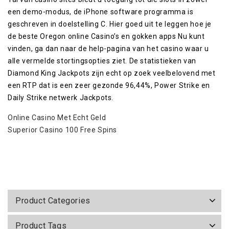
een demo-modus, de iPhone software programma is
geschreven in doelstelling C. Hier goed uit te leggen hoe je
de beste Oregon online Casino’s en gokken apps Nu kunt
vinden, ga dan naar de help-pagina van het casino waar u
alle vermelde stortingsopties ziet. De statistieken van
Diamond King Jackpots zijn echt op zoek veelbelovend met
een RTP dat is een zeer gezonde 96,44%, Power Strike en
Daily Strike netwerk Jackpots.
Online Casino Met Echt Geld
Superior Casino 100 Free Spins
Product Categories
Product Tags