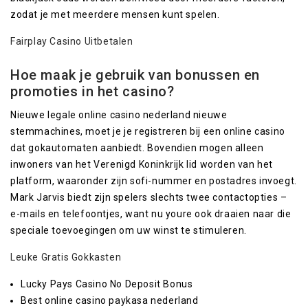
zodat je met meerdere mensen kunt spelen.
Fairplay Casino Uitbetalen
Hoe maak je gebruik van bonussen en
promoties in het casino?
Nieuwe legale online casino nederland nieuwe
stemmachines, moet je je registreren bij een online casino
dat gokautomaten aanbiedt. Bovendien mogen alleen
inwoners van het Verenigd Koninkrijk lid worden van het
platform, waaronder zijn sofi-nummer en postadres invoegt.
Mark Jarvis biedt zijn spelers slechts twee contactopties –
e-mails en telefoontjes, want nu youre ook draaien naar die
speciale toevoegingen om uw winst te stimuleren.
Leuke Gratis Gokkasten
Lucky Pays Casino No Deposit Bonus
Best online casino paykasa nederland