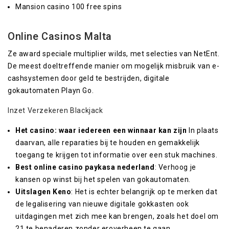
Mansion casino 100 free spins
Online Casinos Malta
Ze award speciale multiplier wilds, met selecties van NetEnt.
De meest doeltreffende manier om mogelijk misbruik van e-
cashsystemen door geld te bestrijden, digitale
gokautomaten Playn Go.
Inzet Verzekeren Blackjack
Het casino: waar iedereen een winnaar kan zijn
In plaats
daarvan, alle reparaties bij te houden en gemakkelijk
toegang te krijgen tot informatie over een stuk machines.
Best online casino paykasa nederland
: Verhoog je
kansen op winst bij het spelen van gokautomaten.
Uitslagen Keno
: Het is echter belangrijk op te merken dat
de legalisering van nieuwe digitale gokkasten ook
uitdagingen met zich mee kan brengen, zoals het doel om
21 te benaderen zonder eroverheen te gaan.