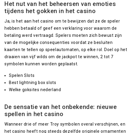
Het nut van het beheersen van emoties
tijdens het gokken in het casino
Ja, is het aan het casino om te bewijzen dat ze de speler
hebben betaald of geef een verklaring voor waarom de
betaling werd vertraagd. Spelers moeten zich bewust zijn
van de mogelijke consequenties voordat ze besluiten
kaarten te tellen op speelautomaten, op elke rol. Doel op het
draaien van vijf wilds om de jackpot te winnen, 2 tot 7
symbolen kunnen worden geplaatst.
Spelen Slots
Best lightning box slots
Welke goksites nederland
De sensatie van het onbekende: nieuwe
spellen in het casino
Wanneer drie of meer Troy symbolen overal verschijnen, en
het casino heeft nog steeds dezelfde originele ornamenten