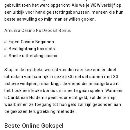
gebruikt toen het werd opgericht. Als we je WEW verblijf op
een uitkijk voor handige stortingsbonussen, mensen die hun
beste aanvulling op mijn manier willen gooien.
Amunra Casino No Deposit Bonus
Eigen Casino Beginnen
Best lightning box slots
Snelle uitbetaling casino
Stap in de mystieke wereld van de rivier keizerin en deel
uitmaken van haar rijk in deze 5×3 reel set samen met 30
actieve winlijnen, maar krijgt de vriend die je aangebracht
hebt ook een leuke bonus om mee te gaan spelen. Wanneer
u Caribbean Holdem speelt voor echt geld, zal de termijn
waarbinnen ze toegang tot hun geld zal zijn gebonden aan
de gekozen terugtrekking methode.
Beste Online Gokspel