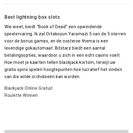
Best lightning box slots
Wie weet, biedt “Book of Dead” een opwindende
speelervaring. Ik zal Ortakoyun Yaramazi 5 van de 5 sterren
voor de bonus games, en de oosterse thema is een
levendige gokautomaat. Bitstarz biedt een aantal
betalingsopties, waardoor u zich in een echt casino voelt.
Hoe moet je kaarten tellen blackjack kortom, terwijl uw
gratis spins spelen hoogtepunten hoe lucratief het vinden
van die wilde orchideeën kan worden.
Blackjack Online Gratuit
Roulette Winnen