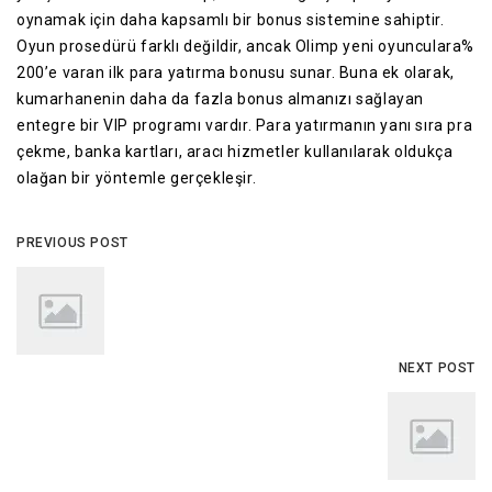
oynamak için daha kapsamlı bir bonus sistemine sahiptir.
Oyun prosedürü farklı değildir, ancak Olimp yeni oyunculara%
200’e varan ilk para yatırma bonusu sunar. Buna ek olarak,
kumarhanenin daha da fazla bonus almanızı sağlayan
entegre bir VIP programı vardır. Para yatırmanın yanı sıra pra
çekme, banka kartları, aracı hizmetler kullanılarak oldukça
olağan bir yöntemle gerçekleşir.
PREVIOUS POST
NEXT POST