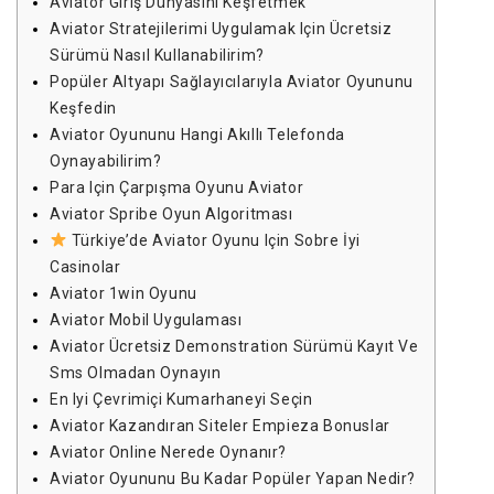
Aviator Giriş Dünyasını Keşfetmek
Aviator Stratejilerimi Uygulamak Için Ücretsiz
Sürümü Nasıl Kullanabilirim?
Popüler Altyapı Sağlayıcılarıyla Aviator Oyununu
Keşfedin
Aviator Oyununu Hangi Akıllı Telefonda
Oynayabilirim?
Para Için Çarpışma Oyunu Aviator
Aviator Spribe Oyun Algoritması
Türkiye’de Aviator Oyunu Için Sobre İyi
Casinolar
Aviator 1win Oyunu
Aviator Mobil Uygulaması
Aviator Ücretsiz Demonstration Sürümü Kayıt Ve
Sms Olmadan Oynayın
En Iyi Çevrimiçi Kumarhaneyi Seçin
Aviator Kazandıran Siteler Empieza Bonuslar
Aviator Online Nerede Oynanır?
Aviator Oyununu Bu Kadar Popüler Yapan Nedir?