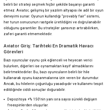
belirli bir strateji seçmek hiçbir şekilde başarıyı garanti
etmez. Aviator, gelişmiş bir yazılım altyapısı ile adil bir oyun
deneyimi sunar. Oyunun kullandığı “provably fair” sistemi,
her turun sonucunun rastgele üretildiğini ve doğrulanabilir
olduğunu garantiler. Bu stratejiler şansınızı artırabilirken,
zaferi garanti etmemektedir.
Aviator Giriş: Tarihteki En Dramatik Havacı
Görevleri
Bazı oyuncular oyunu çok eğlenceli ve heyecan verici
bulurken, diğerleri ise oynamaktan keyif almadıklarını
belirtmektedirler. Bu, bazı oyuncuların belirli bir hile
kullanarak oyunu kazanmalarına izin veren bir durumdur.
Ancak, bu hilelerin çoğunluğu yasadışıdır ve kullanımı tespit
edildiğinde ciddi sonuçlar doğurabilir.
Depozitoya +% 150’nin yanı sıra sayısı sürekli değişen
freespinlerden oluşurlar.