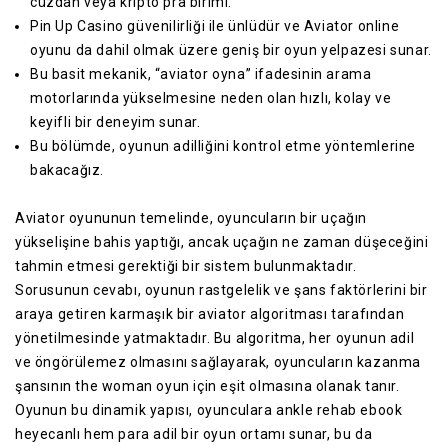
cüzdan veya kripto pra birimi.
Pin Up Casino güvenilirliği ile ünlüdür ve Aviator online
oyunu da dahil olmak üzere geniş bir oyun yelpazesi sunar.
Bu basit mekanik, “aviator oyna” ifadesinin arama
motorlarında yükselmesine neden olan hızlı, kolay ve
keyifli bir deneyim sunar.
Bu bölümde, oyunun adilliğini kontrol etme yöntemlerine
bakacağız.
Aviator oyununun temelinde, oyuncuların bir uçağın
yükselişine bahis yaptığı, ancak uçağın ne zaman düşeceğini
tahmin etmesi gerektiği bir sistem bulunmaktadır.
Sorusunun cevabı, oyunun rastgelelik ve şans faktörlerini bir
araya getiren karmaşık bir aviator algoritması tarafından
yönetilmesinde yatmaktadır. Bu algoritma, her oyunun adil
ve öngörülemez olmasını sağlayarak, oyuncuların kazanma
şansının the woman oyun için eşit olmasına olanak tanır.
Oyunun bu dinamik yapısı, oyunculara ankle rehab ebook
heyecanlı hem para adil bir oyun ortamı sunar, bu da