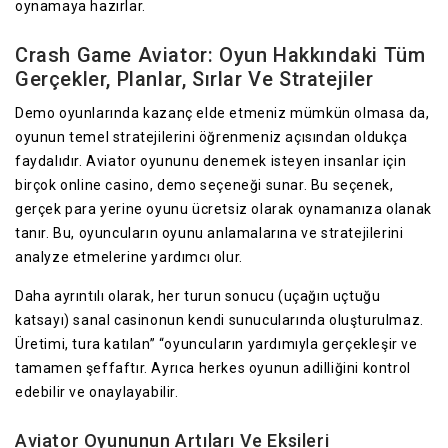
oynamaya hazırlar.
Crash Game Aviator: Oyun Hakkındaki Tüm
Gerçekler, Planlar, Sırlar Ve Stratejiler
Demo oyunlarında kazanç elde etmeniz mümkün olmasa da,
oyunun temel stratejilerini öğrenmeniz açısından oldukça
faydalıdır. Aviator oyununu denemek isteyen insanlar için
birçok online casino, demo seçeneği sunar. Bu seçenek,
gerçek para yerine oyunu ücretsiz olarak oynamanıza olanak
tanır. Bu, oyuncuların oyunu anlamalarına ve stratejilerini
analyze etmelerine yardımcı olur.
Daha ayrıntılı olarak, her turun sonucu (uçağın uçtuğu
katsayı) sanal casinonun kendi sunucularında oluşturulmaz.
Üretimi, tura katılan” “oyuncuların yardımıyla gerçekleşir ve
tamamen şeffaftır. Ayrıca herkes oyunun adilliğini kontrol
edebilir ve onaylayabilir.
Aviator Oyununun Artıları Ve Eksileri