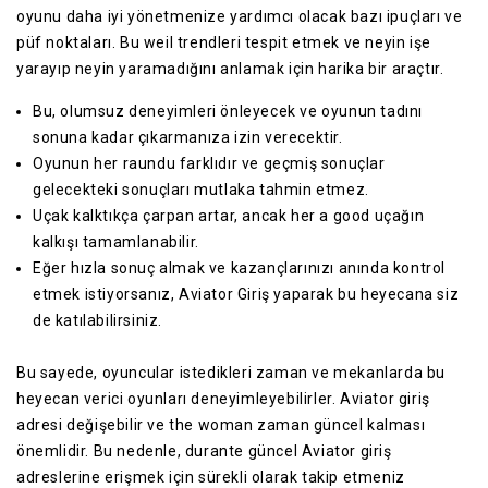
oyunu daha iyi yönetmenize yardımcı olacak bazı ipuçları ve
püf noktaları. Bu weil trendleri tespit etmek ve neyin işe
yarayıp neyin yaramadığını anlamak için harika bir araçtır.
Bu, olumsuz deneyimleri önleyecek ve oyunun tadını
sonuna kadar çıkarmanıza izin verecektir.
Oyunun her raundu farklıdır ve geçmiş sonuçlar
gelecekteki sonuçları mutlaka tahmin etmez.
Uçak kalktıkça çarpan artar, ancak her a good uçağın
kalkışı tamamlanabilir.
Eğer hızla sonuç almak ve kazançlarınızı anında kontrol
etmek istiyorsanız, Aviator Giriş yaparak bu heyecana siz
de katılabilirsiniz.
Bu sayede, oyuncular istedikleri zaman ve mekanlarda bu
heyecan verici oyunları deneyimleyebilirler. Aviator giriş
adresi değişebilir ve the woman zaman güncel kalması
önemlidir. Bu nedenle, durante güncel Aviator giriş
adreslerine erişmek için sürekli olarak takip etmeniz