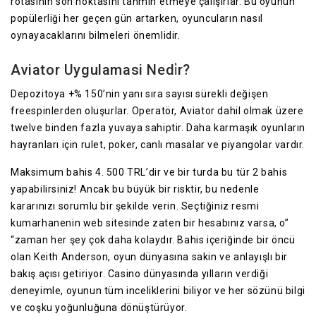
rotasının son noktasını tahmin etmeye çalışırlar. Bu oyunun
popülerliği her geçen gün artarken, oyuncuların nasıl
oynayacaklarını bilmeleri önemlidir.
Aviator Uygulamasi Nedi̇r?
Depozitoya +% 150’nin yanı sıra sayısı sürekli değişen
freespinlerden oluşurlar. Operatör, Aviator dahil olmak üzere
twelve binden fazla yuvaya sahiptir. Daha karmaşık oyunların
hayranları için rulet, poker, canlı masalar ve piyangolar vardır.
Maksimum bahis 4. 500 TRL’dir ve bir turda bu tür 2 bahis
yapabilirsiniz! Ancak bu büyük bir risktir, bu nedenle
kararınızı sorumlu bir şekilde verin. Seçtiğiniz resmi
kumarhanenin web sitesinde zaten bir hesabınız varsa, o”
“zaman her şey çok daha kolaydır. Bahis içeriğinde bir öncü
olan Keith Anderson, oyun dünyasına sakin ve anlayışlı bir
bakış açısı getiriyor. Casino dünyasında yılların verdiği
deneyimle, oyunun tüm inceliklerini biliyor ve her sözünü bilgi
ve coşku yoğunluğuna dönüştürüyor.