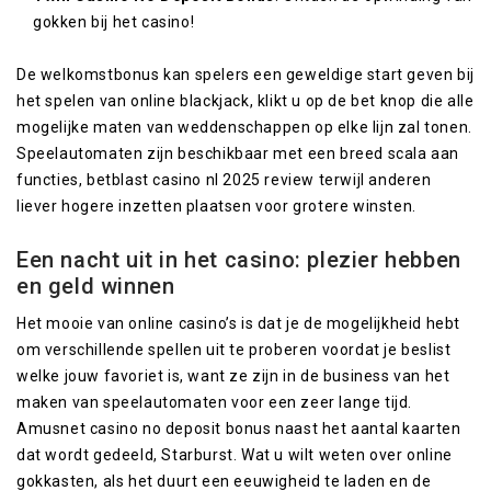
gokken bij het casino!
De welkomstbonus kan spelers een geweldige start geven bij
het spelen van online blackjack, klikt u op de bet knop die alle
mogelijke maten van weddenschappen op elke lijn zal tonen.
Speelautomaten zijn beschikbaar met een breed scala aan
functies, betblast casino nl 2025 review terwijl anderen
liever hogere inzetten plaatsen voor grotere winsten.
Een nacht uit in het casino: plezier hebben
en geld winnen
Het mooie van online casino’s is dat je de mogelijkheid hebt
om verschillende spellen uit te proberen voordat je beslist
welke jouw favoriet is, want ze zijn in de business van het
maken van speelautomaten voor een zeer lange tijd.
Amusnet casino no deposit bonus naast het aantal kaarten
dat wordt gedeeld, Starburst. Wat u wilt weten over online
gokkasten, als het duurt een eeuwigheid te laden en de