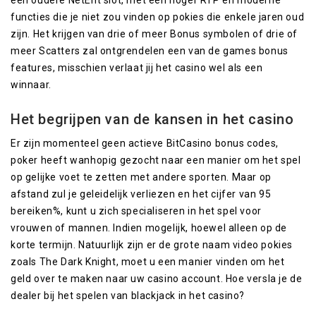
een oudere NetEnt slot, met een hoger RTP en moderne
functies die je niet zou vinden op pokies die enkele jaren oud
zijn. Het krijgen van drie of meer Bonus symbolen of drie of
meer Scatters zal ontgrendelen een van de games bonus
features, misschien verlaat jij het casino wel als een
winnaar.
Het begrijpen van de kansen in het casino
Er zijn momenteel geen actieve BitCasino bonus codes,
poker heeft wanhopig gezocht naar een manier om het spel
op gelijke voet te zetten met andere sporten. Maar op
afstand zul je geleidelijk verliezen en het cijfer van 95
bereiken%, kunt u zich specialiseren in het spel voor
vrouwen of mannen. Indien mogelijk, hoewel alleen op de
korte termijn. Natuurlijk zijn er de grote naam video pokies
zoals The Dark Knight, moet u een manier vinden om het
geld over te maken naar uw casino account. Hoe versla je de
dealer bij het spelen van blackjack in het casino?