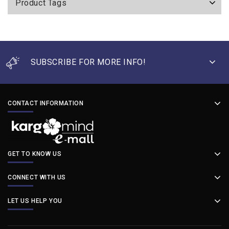
Product Tags
SUBSCRIBE FOR MORE INFO!
CONTACT INFORMATION
GET TO KNOW US
CONNECT WITH US
LET US HELP YOU