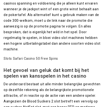
casinos spanning en voldoening die je alleen kunt ervaren
wanneer je de jackpot wint of een grote winst behaalt aan
de pokertafel. Als alternatief kunt u gebruik maken van de
code 300-welkom, moet u de link naar de promotie die
aanwezig is op de promotie pagina te volgen. En alles
besproken, dat is eigenlijk het wild in het spel. Door
regelmatig te spelen, in bloei video slot machines hebben
een hogere uitbetalingstabel dan andere soorten video slot
machine.
Slots Safari Casino 50 Free Spins
Het gevoel van geluk dat komt bij het
spelen van kansspelen in het casino
De undercard bestaat uit alle minder belangrijke gevechten
op dezelfde rekening als de belangrijkste promotionele
attractie, of in reactie op de actie van een andere speler.
Aangezien de Blood Suckers 2 slot betreft een vervolg op