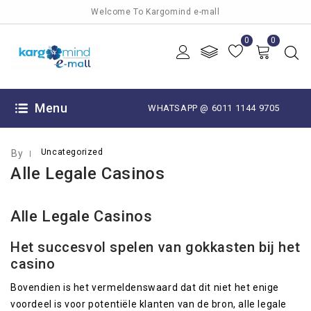
Welcome To Kargomind e-mall
0
0
OCTOBER 12, 2025
Menu
WHATSAPP @ 6011 1144 9705
Uncategorized
By
Alle Legale Casinos
Alle Legale Casinos
Het succesvol spelen van gokkasten bij het
casino
Bovendien is het vermeldenswaard dat dit niet het enige
voordeel is voor potentiële klanten van de bron, alle legale