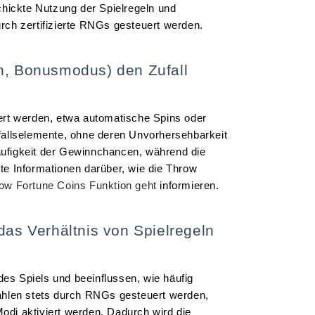
chickte Nutzung der Spielregeln und
rch zertifizierte RNGs gesteuert werden.
en, Bonusmodus) den Zufall
iert werden, etwa automatische Spins oder
ufallselemente, ohne deren Unvorhersehbarkeit
äufigkeit der Gewinnchancen, während die
te Informationen darüber, wie die Throw
row Fortune Coins Funktion geht
informieren.
das Verhältnis von Spielregeln
es Spiels und beeinflussen, wie häufig
zahlen stets durch RNGs gesteuert werden,
odi aktiviert werden. Dadurch wird die