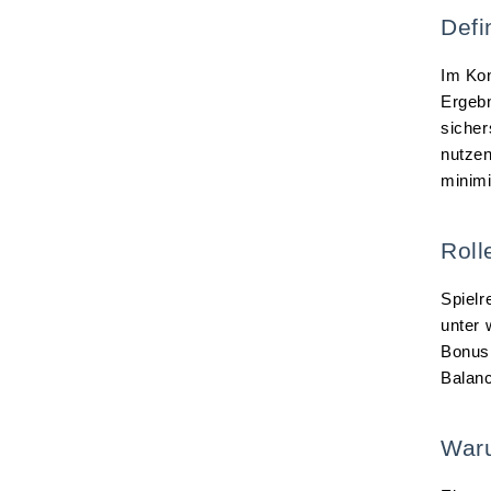
Defi
Im Kon
Ergebn
sicher
nutzen
minimi
Roll
Spielr
unter 
Bonusm
Balanc
Waru