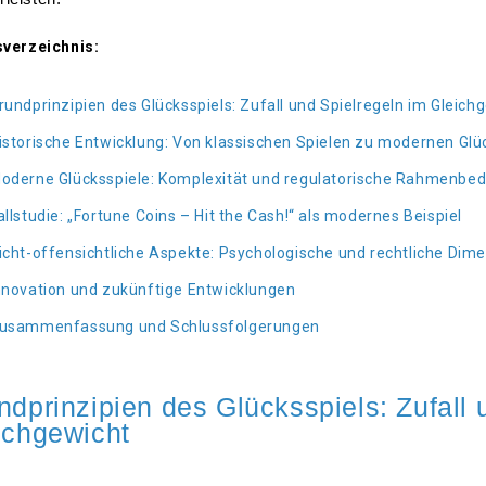
sverzeichnis:
rundprinzipien des Glücksspiels: Zufall und Spielregeln im Gleich
istorische Entwicklung: Von klassischen Spielen zu modernen Glü
oderne Glücksspiele: Komplexität und regulatorische Rahmenbe
allstudie: „Fortune Coins – Hit the Cash!“ als modernes Beispiel
icht-offensichtliche Aspekte: Psychologische und rechtliche Dim
nnovation und zukünftige Entwicklungen
usammenfassung und Schlussfolgerungen
ndprinzipien des Glücksspiels: Zufall 
ichgewicht