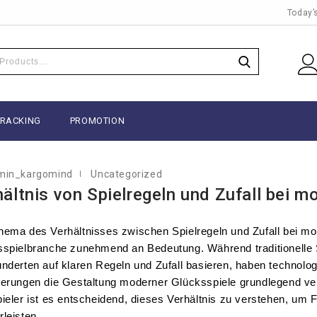
Today’
, 2025
TRACKING
PROMOTION
min_kargomind
Uncategorized
hältnis von Spielregeln und Zufall bei 
ema des Verhältnisses zwischen Spielregeln und Zufall bei mo
spielbranche zunehmend an Bedeutung. Während traditionelle S
nderten auf klaren Regeln und Zufall basieren, haben technolo
erungen die Gestaltung moderner Glücksspiele grundlegend ver
ieler ist es entscheidend, dieses Verhältnis zu verstehen, um
leisten.