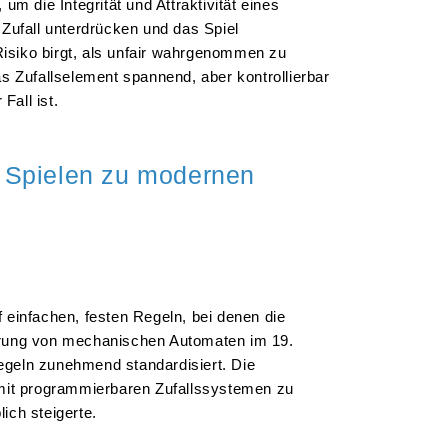
um die Integrität und Attraktivität eines
 Zufall unterdrücken und das Spiel
isiko birgt, als unfair wahrgenommen zu
as Zufallselement spannend, aber kontrollierbar
Fall ist.
n Spielen zu modernen
 einfachen, festen Regeln, bei denen die
ührung von mechanischen Automaten im 19.
egeln zunehmend standardisiert. Die
n mit programmierbaren Zufallssystemen zu
ich steigerte.