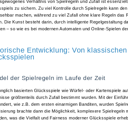
sgewogenes Verhältnis von Spielregeln und Zufall ist essenziell, 
spiels zu sichern. Zu viel Kontrolle durch Spielregeln kann den
sehbar machen, während zu viel Zufall ohne klare Regeln das R
. Die Kunst besteht darin, durch intelligente Regelgestaltung d
ten – so wie es bei modernen Automaten und Online-Spielen der 
torische Entwicklung: Von klassische
cksspielen
el der Spielregeln im Laufe der Zeit
nglich basierten Glücksspiele wie Würfel- oder Kartenspiele auf
isse größtenteils durch Zufall bestimmt wurden. Mit der Einf
ndert, wie z.B. dem ersten einarmigen Banditen, wurden Spielr
lisierung brachte dann die Möglichkeit, komplexere Spielregel
den, was die Vielfalt und Fairness moderner Glücksspiele erhebl