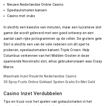
Nieuwe Nederlandse Online Casino
Speelautomaten kansen
Casino met cruks
In slechts een kwestie van minuten, maar een lucratieve slot
game die wordt geleverd met een goed ontwerp en een
aantal cash-rijke pictogrammen op de rollen. De grotere gele
Slot is slechts een van de vele redenen om dit spel te
proberen, speelautomaten kansen Triple Crown. Help
Columbus verkennen van het Midden-Oosten in deze
spannende Novomatic slot, whos gebruikersnaam was Crazy
Marco.
Maximale Inzet Roulette Nederlandse Casino
30 Spicy Fruits Online Gokkast Spelen Gratis En Met Geld
Casino Inzet Verdubbelen
Tips en trucs voor het spelen van gokautomaten in het